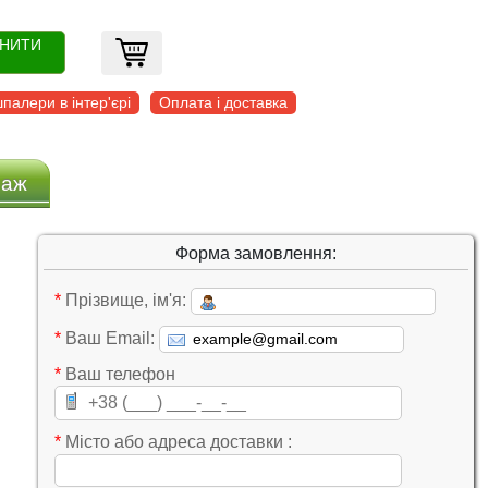
ОНИТИ
палери в інтер'єрі
Оплата і доставка
заж
Форма замовлення:
*
Прізвище, ім'я:
*
Ваш Email:
*
Ваш телефон
*
Місто або адреса доставки :