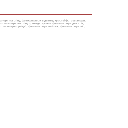
палери на стіну, фотошпалери в дитячу, красиві фотошпалери,
фотошпалери орхідеї, фотошпалери пейзаж, фотошпалери ліс,