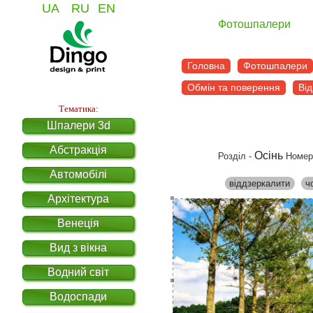
UA
RU
EN
Фотошпалери
Головна
Фотошпалери
Обмін та поверення
Від
Тематика:
Шпалери 3d
Абстракція
Осінь
Розділ -
Номер
Автомобілі
віддзеркалити
ч
Архітектура
Венеція
Вид з вікна
Водний світ
Водоспади