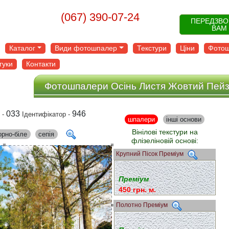
(067) 390-07-24
ПЕРЕДЗВ
ВАМ
Каталог
Види фотошпалер
Текстури
Ціни
Фотош
гуки
Контакти
Фотошпалери Осінь Листя Жовтий Пей
033
946
 -
Ідентифікатор -
шпалери
інші основи
Вінілові текстури на
орно-біле
сепія
флізеліновій основі:
Крупний Пісок Преміум
Преміум
450 грн. м.
Полотно Преміум