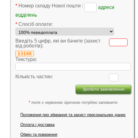
*
Номер складу Нової пошти :
адреси
відділень
*
Cпосіб оплати:
Введіть 5 цифр, які ви бачите (захист
від роботів):
Текстура:
Кількість частин:
*
поля з червоною зірочкою потрібно заповнити
Положення про збирання та захист персональних даних
Оплата і доставка
Обмін та поверення