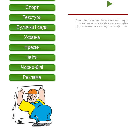
Спорт
Текстури
foto, oboi, ukraine, kiev, Фотошпал
фотошпалери на стіну, каталог, ціна, фотошпалери дитячі ілюстрації,
фотошпалери на стіну місто, фотошп
Вулички і сади
Україна
Фрески
Квіти
Чорно-білі
Реклама