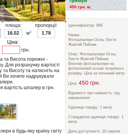
Преміум
450 грн. м.
:
площа:
пропорції:
Ідентифікатор: 946
2
16.02
м
1.78
Назва:
Фотошпалери Осінь Листя
Ціна:
Жовтий Пейзаж
грн.
Опис: Фотошпалери Осінь
а
та
Висота
порожні -
Листя Жовтий Пейзаж.
Вінілові фотошпалери на
тості
флізеліновій основі потрібного
у
та
Висоту
та натисніть на
розміру. Ціна за погонний метр
алери.
450 грн.
Ціна:
я вартість шпалер в грн.
Відомості про наявність: під
замовлення
Одиниця товару: 1 метр
Стандартна одиниця товару: 1
метр
ри в будь-яку країну світу
Дата доступності: 10 серпня