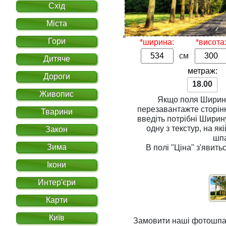
Схід
Міста
Гори
*ширина:
*висота
см
Дитяче
метраж:
Дороги
18.00
Живопис
Якщо поля
Ширин
перезавантажте сторінку. Для розрахунку вар
Тварини
введіть потрібні
Ширин
одну з
текстур
, на якій Ви хочете надрукувати
Закон
шп
Зима
В полі
"Ціна"
з'явитьс
Ікони
Интер'єри
Карти
Київ
Замовити наші фотошпале