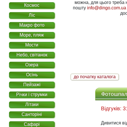
можна, для цього треба написати нам на електронну
Космос
пошту
info@dingo.com.ua
дос
Ліс
Макро фото
Море, пляж
Мости
Небо, світанок
Озера
Осінь
до початку каталога
Пейзажі
Фотошпале
Річки і струмки
Літаки
Санторіні
Дивитися ві
Сафарі