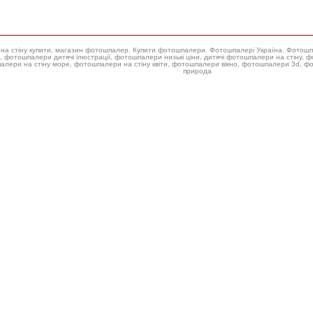
ери на стіну купити, магазин фотошпалер. Купити фотошпалери. Фотошпалері Україна. Фотош
 фотошпалери низькі ціни, дитячі фотошпалери на стіну, фотошпалери на стіну троянда, купити фотошпалери для стін,
алери на стіну море, фотошпалери на стіну квіти, фотошпалери вікно, фотошпалери 3d, 
природа