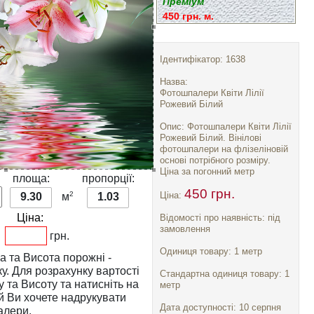
Преміум
450 грн. м.
Ідентифікатор: 1638
Назва:
Фотошпалери Квіти Лілії
Рожевий Білий
Опис: Фотошпалери Квіти Лілії
Рожевий Білий. Вінілові
фотошпалери на флізеліновій
основі потрібного розміру.
Ціна за погонний метр
:
площа:
пропорції:
450 грн.
2
Ціна:
9.30
м
1.03
Ціна:
Відомості про наявність: під
замовлення
грн.
Одиниця товару: 1 метр
а
та
Висота
порожні -
тості
Стандартна одиниця товару: 1
у
та
Висоту
та натисніть на
метр
Дата доступності: 10 серпня
алери.