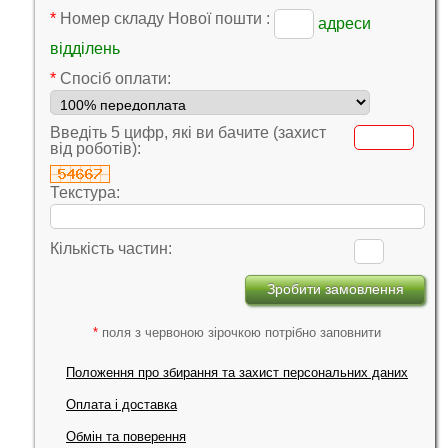
*
Номер складу Нової пошти :
адреси
відділень
*
Cпосіб оплати:
Введіть 5 цифр, які ви бачите (захист
від роботів):
Текстура:
Кількість частин:
*
поля з червоною зірочкою потрібно заповнити
Положення про збирання та захист персональних даних
Оплата і доставка
Обмін та поверення