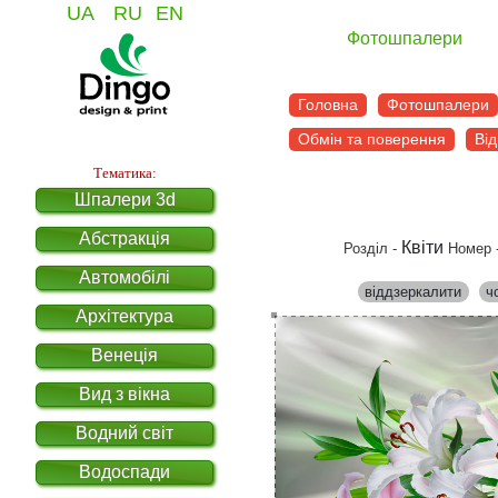
UA
RU
EN
Фотошпалери
Головна
Фотошпалери
Обмін та поверення
Від
Тематика:
Шпалери 3d
Абстракція
Квіти
Розділ -
Номер 
Автомобілі
віддзеркалити
ч
Архітектура
Венеція
Вид з вікна
Водний світ
Водоспади