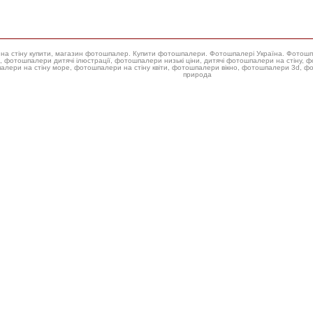
ери на стіну купити, магазин фотошпалер. Купити фотошпалери. Фотошпалері Україна. Фотош
 фотошпалери низькі ціни, дитячі фотошпалери на стіну, фотошпалери на стіну троянда, купити фотошпалери для стін,
алери на стіну море, фотошпалери на стіну квіти, фотошпалери вікно, фотошпалери 3d, 
природа