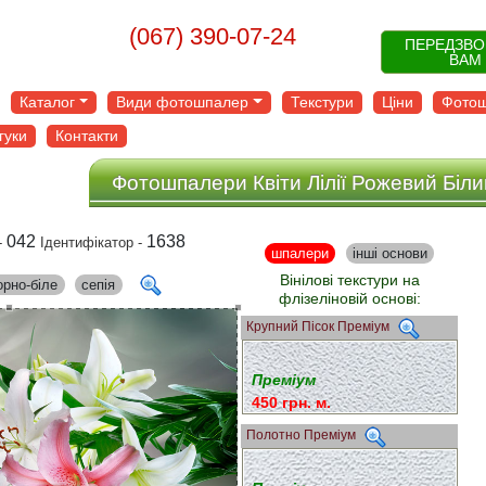
(067) 390-07-24
ПЕРЕДЗВ
ВАМ
Каталог
Види фотошпалер
Текстури
Ціни
Фотош
гуки
Контакти
Фотошпалери Квіти Лілії Рожевий Біли
042
1638
-
Ідентифікатор -
шпалери
інші основи
Вінілові текстури на
орно-біле
сепія
флізеліновій основі:
Крупний Пісок Преміум
Преміум
450 грн. м.
Полотно Преміум