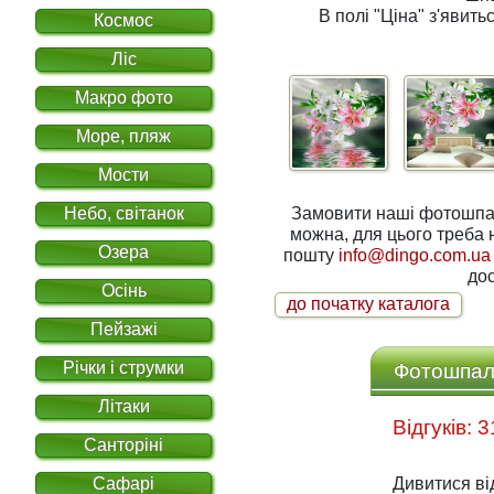
В полі
"Ціна"
з'явитьс
Космос
Ліс
Макро фото
Море, пляж
Мости
Небо, світанок
Замовити наші фотошпале
можна, для цього треба написати нам на електронну
Озера
пошту
info@dingo.com.ua
дос
Осінь
до початку каталога
Пейзажі
Річки і струмки
Фотошпале
Літаки
Санторіні
Сафарі
Дивитися ві