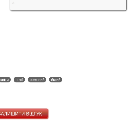
квіти
лілії
рожевий
білий
ЗАЛИШИТИ ВІДГУК