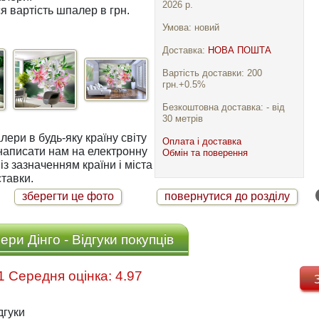
2026 р.
я вартість шпалер в грн.
Умова: новий
Доставка:
НОВА ПОШТА
Вартість доставки: 200
грн.+0.5%
Безкоштовна доставка: - від
30 метрів
ри в будь-яку країну світу
Оплата і доставка
Обмін та поверення
із зазначенням країни і міста
тавки.
зберегти це фото
повернутися до розділу
ри Дінго - Відгуки покупців
Відгуків: 31 Середня оцінка: 4.97
дгуки