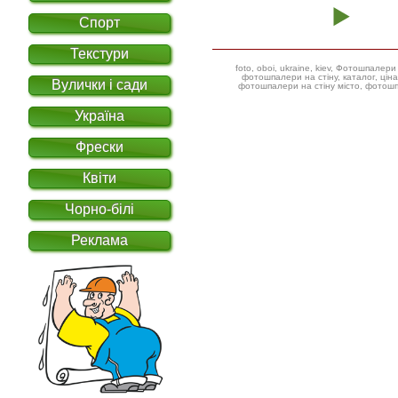
Спорт
Текстури
foto, oboi, ukraine, kiev, Фотошпал
фотошпалери на стіну, каталог, ціна, фотошпалери дитячі ілюстрації,
Вулички і сади
фотошпалери на стіну місто, фотошп
Україна
Фрески
Квіти
Чорно-білі
Реклама