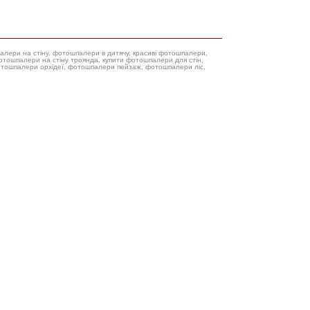
палери на стіну, фотошпалери в дитячу, красиві фотошпалери,
фотошпалери орхідеї, фотошпалери пейзаж, фотошпалери ліс,