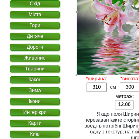
Схід
Міста
Гори
Дитяче
Дороги
Живопис
Тварини
*ширина:
*висота
Закон
см
Зима
метраж:
Ікони
12.00
Интер'єри
Якщо поля
Ширин
перезавантажте сторінку. Для розрахунку вар
Карти
введіть потрібні
Ширин
одну з
текстур
, на якій Ви хочете надрукувати
Київ
шп