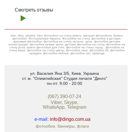
Смотреть отзывы
foto, oboi, ukraine, kiev, Фотообои на стену купить, магазин фотообоев. Купить
фотообои. Фотошпалери Україна. Фотообои на стену, фотообои в детскую,
красивые фотообои, фотообои на стену, каталог, цена, фотообои детские
иллюстрации, фотообои низкие цены, детские фотообои на стену, фотообои на
стену роза, купить фотообои для стен, фотообои на стену город , фотообои на
стену море, фотообои на стену цветы, фотообои окно, фотообои 3d, фотообои
орхидеи, фотообои пейзаж, фотообои лес, природа
ул. Василия Яна 3/5
,
Киев, Украина
ст. м. "Олимпийская"
Студия печати "Динго"
пн-пт: 9:00 - 20:00
(067) 390-07-24
Viber, Skype,
WhatsApp, Telegram
e-mail:
info@dingo.com.ua
фотообои, баннеры, флаги