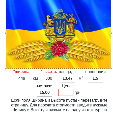
*ширина:
*высота:
площадь:
пропорции:
2
см
13.47
м
1.5
метраж:
Цена:
15.00
грн.
Если поля
Ширина
и
Высота
пусты - перезагрузите
страницу. Для просчета стоимости введите нужные
Ширину
и
Высоту
и нажмите на одну из
текстур
, на