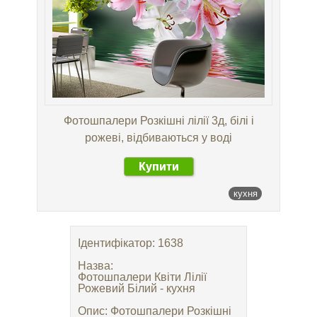
Фотошпалери Розкішні лілії 3д, білі і
рожеві, відбиваються у воді
Купити
кухня
Ідентифікатор: 1638
Назва:
Фотошпалери Квіти Лілії
Рожевий Білий - кухня
Опис: Фотошпалери Розкішні