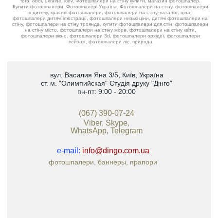
foto, oboi, ukraine, kiev, Фотошпалери на стіну купити, магазин фотошпалер.
Купити фотошпалери. Фотошпалері Україна. Фотошпалери на стіну, фотошпалери
в дитячу, красиві фотошпалери, фотошпалери на стіну, каталог, ціна,
фотошпалери дитячі ілюстрації, фотошпалери низькі ціни, дитячі фотошпалери на
стіну, фотошпалери на стіну троянда, купити фотошпалери для стін, фотошпалери
на стіну місто, фотошпалери на стіну море, фотошпалери на стіну квіти,
фотошпалери вікно, фотошпалери 3d, фотошпалери орхідеї, фотошпалери
пейзаж, фотошпалери ліс, природа
вул. Василия Яна 3/5
,
Київ, Україна
ст. м. "Олимпийская"
Студія друку "Дінго"
пн-пт: 9:00 - 20:00
(067) 390-07-24
Viber, Skype,
WhatsApp, Telegram
e-mail:
info@dingo.com.ua
фотошпалери, баннеры, прапори