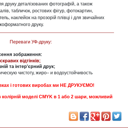
для друку деталізованих фотографій, а також
лів, табличок, ростових фігур, фотокартин,
ль, наклейок на прозорій плівці і для звичайних
окоформатного друку.
Переваги УФ-друку:
есення зображення:
скравих відтінків;
ній та інтер'єрний друк;
ическую чистоту, жиро– и водоустойчивость
вках і готових виробах ми НЕ ДРУКУЄМО!
 колірній моделі CMYK в 1 або 2 шари, можливий