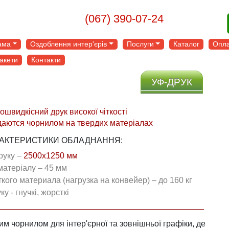
(067) 390-07-24
ама
Оздоблення интер'єрів
Послуги
Каталог
Опла
акети
Контакти
УФ-ДРУК
ошвидкісний друк високої чіткості
даются чорнилом на твердих матеріалах
АКТЕРИСТИКИ ОБЛАДНАННЯ:
руку –
2500х1250 мм
Максимальна товщина матеріалу – 45 мм
Максимальный вес жесткого материала (нагрузка на конвейер) – до 160 кг
у - гнучкі, жорсткі
ним чорнилом
для інтер'єрної та зовнішньої графіки, де