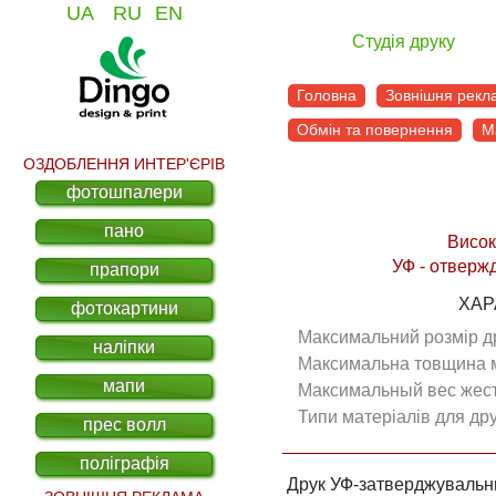
UA
RU
EN
Студія друку
Головна
Зовнішня рекл
Обмін та повернення
М
ОЗДОБЛЕННЯ ИНТЕР'ЄРІВ
фотошпалери
пано
Висок
УФ - отверж
прапори
ХАР
фотокартини
Максимальний розмір д
наліпки
мапи
Типи матеріалів для друк
прес волл
поліграфія
Друк УФ-затверджуваль