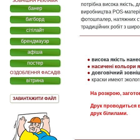
ЗОВНІШНЯ РЕКЛАМА
потрібна висока якість, 
банер
виробництва POS-матеріа
бигборд
фотошпалер, натяжних сте
традиційних робіт з шир
сітілайт
брендмауэр
афіша
●
висока якість нан
постер
●
насичені кольори я
ОЗДОБЛЕННЯ ФАСАДІВ
●
довговічний зовніш
●
краски имеют эколог
вітрина
На розкрою, загото
ЗАВАНТАЖИТИ ФАЙЛ
Друк проводиться в
друк білилами.