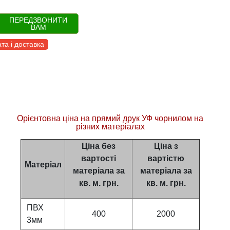
ПЕРЕДЗВОНИТИ
ВАМ
та і доставка
Орієнтовна ціна на прямий друк УФ чорнилом на
різних матеріалах
Ціна без
Ціна
з
вартості
вартістю
Матеріал
матеріала за
матеріала за
кв. м. грн.
кв. м. грн.
ПВХ
400
2000
3мм