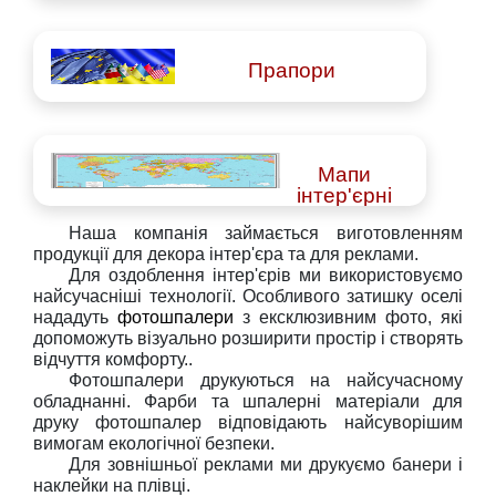
Прапори
Мапи
інтер'єрні
Наша компанія займається виготовленням
продукції для
декора інтер'єра
та
для
реклами
.
Для
оздоблення інтер'єрів
ми використовуємо
найсучасніші технології. Особливого затишку оселі
нададуть
фотошпалери
з ексклюзивним фото, які
допоможуть візуально розширити простір і створять
відчуття комфорту..
Фотошпалери друкуються на найсучасному
обладнанні. Фарби та шпалерні матеріали для
друку фотошпалер відповідають найсуворішим
вимогам екологічної безпеки.
Для
зовнішньої реклами
ми друкуємо банери і
наклейки на плівці.