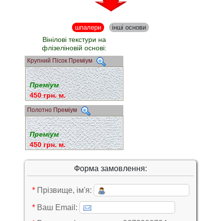
шпалери
інші основи
Вінілові текстури на
флізеліновій основі:
Крупний Пісок Преміум
Преміум
450 грн. м.
Полотно Преміум
Преміум
450 грн. м.
Форма замовлення:
*
Прізвище, ім'я:
*
Ваш Email: