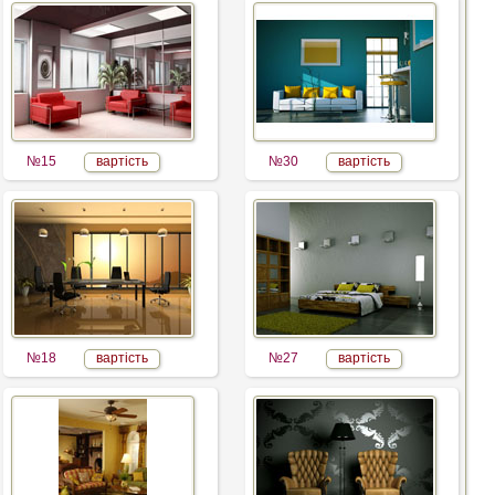
№15
вартість
№30
вартість
№18
вартість
№27
вартість