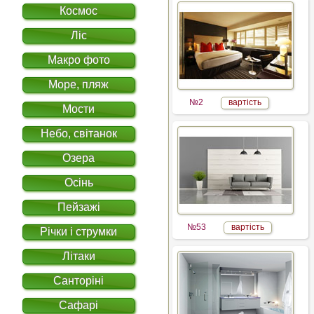
Космос
Ліс
Макро фото
Море, пляж
№2
вартість
Мости
Небо, світанок
Озера
Осінь
Пейзажі
№53
вартість
Річки і струмки
Літаки
Санторіні
Сафарі