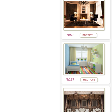
№50
вартість
№127
вартість