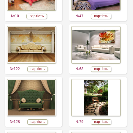
№10
вартість
№47
вартість
№122
вартість
№68
вартість
№128
вартість
№79
вартість