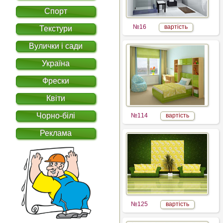
Спорт
№16
вартість
Текстури
Вулички і сади
Україна
Фрески
Квіти
Чорно-білі
№114
вартість
Реклама
№125
вартість