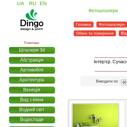
UA
RU
EN
Фотошпалери
Головна
Фотошпалери
Обмін та поверення
Від
Тематика:
Шпалери 3d
Абстракція
Інтер'єр. Сучасн
Автомобілі
Архітектура
Виводити по:
Венеція
Вид з вікна
Водний світ
Водоспади