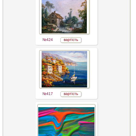
№424
вартість
№417
вартість