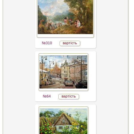
№310
вартість
№64
вартість