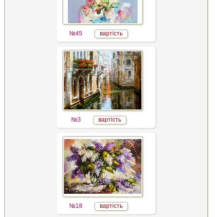
№45
вартість
№3
вартість
№18
вартість