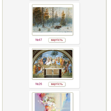
№47
вартість
№26
вартість