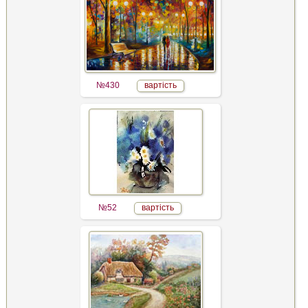
№430
вартість
№52
вартість