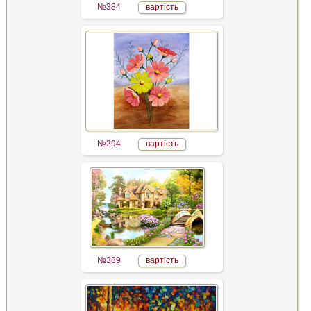
№384
вартість
№294
вартість
№389
вартість