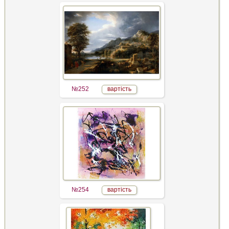
№252
вартість
№254
вартість