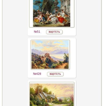
№51
вартість
№428
вартість