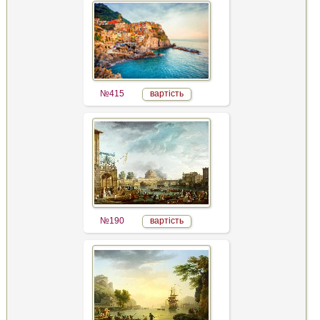
№415
вартість
№190
вартість