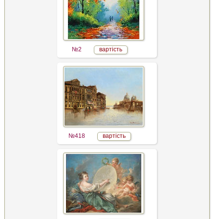
№2
вартість
№418
вартість