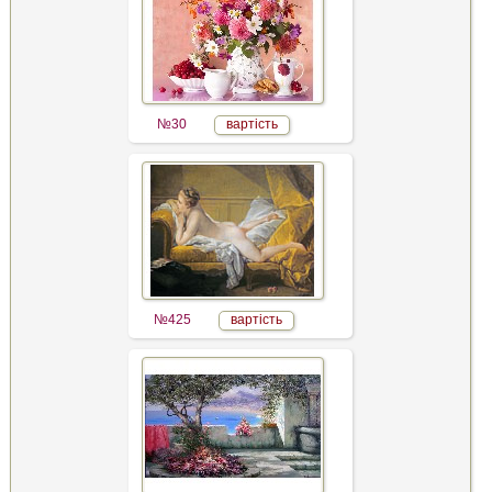
№30
вартість
№425
вартість