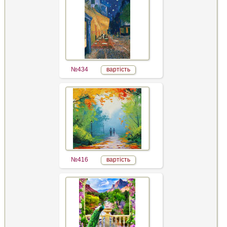
№434
вартість
№416
вартість