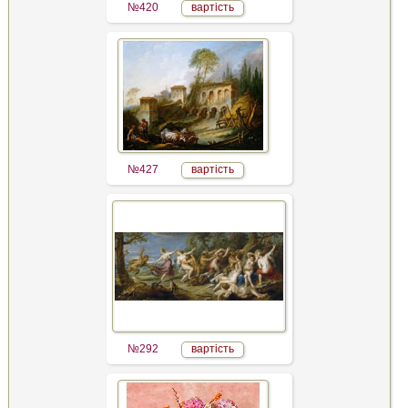
№420
вартість
№427
вартість
№292
вартість