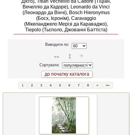
Дієго), Titian Vechellio da Cadore (Тіціан,
Вечелліо да Кадоре), Leonardo da Vinci
(Леонардо да Вінчі), Bosch Hieronymus
(Босх, Ієронім), Caravaggio
(Мікеланджело Мерізі да Караваджо),
Tiepolo (Тьєполо, Джованні Баттіста)
Виводити по:
↔
↕
+
Сортувати:
до початку каталога
1
2
3
4
5
6
7
8
>
>>