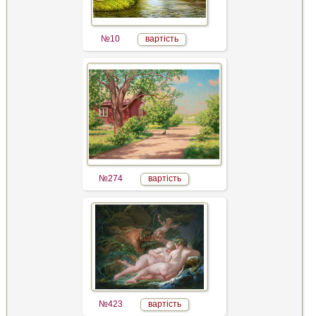
№10
вартість
№274
вартість
№423
вартість