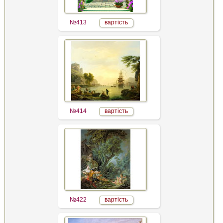
№413
вартість
№414
вартість
№422
вартість