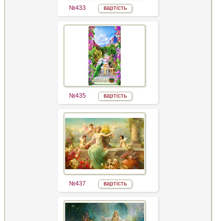
№433
вартість
№435
вартість
№437
вартість