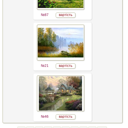
№87
вартість
№21
вартість
№46
вартість