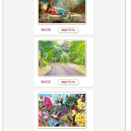
№436
вартість
№432
вартість