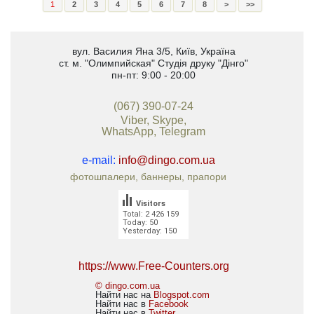
1
2
3
4
5
6
7
8
>
>>
вул. Василия Яна 3/5
,
Київ, Україна
ст. м. "Олимпийская"
Студія друку "Дінго"
пн-пт: 9:00 - 20:00
(067) 390-07-24
Viber, Skype,
WhatsApp, Telegram
e-mail:
info@dingo.com.ua
фотошпалери, баннеры, прапори
Visitors
Total: 2 426 159
Today: 50
Yesterday: 150
https://www.Free-Counters.org
© dingo.com.ua
Найти нас на
Blogspot.com
Найти нас в
Facebook
Найти нас в
Twitter