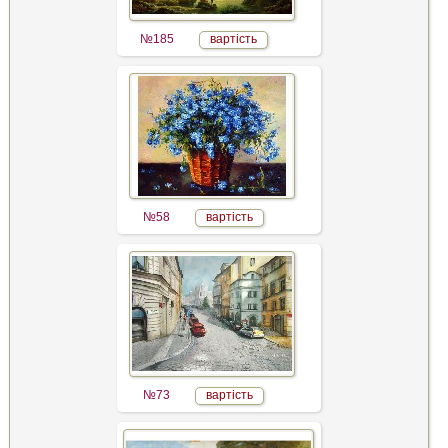
№185
вартість
№58
вартість
№73
вартість