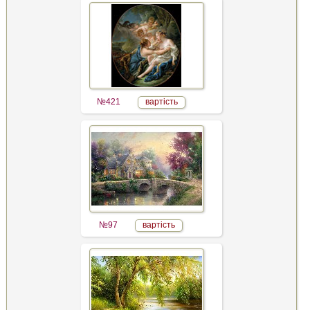
№421
вартість
№97
вартість