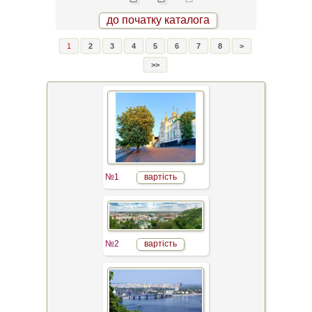
до початку каталога
1
2
3
4
5
6
7
8
>
>>
№1
вартість
№2
вартість