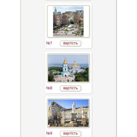
№7
вартість
№8
вартість
№9
вартість