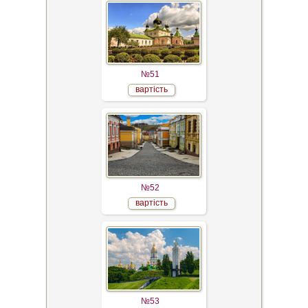
№51
вартість
№52
вартість
№53