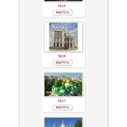
№15
вартість
№16
вартість
№17
вартість