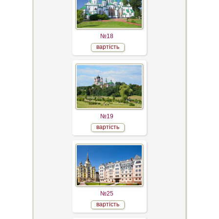
№18
вартість
№19
вартість
№25
вартість