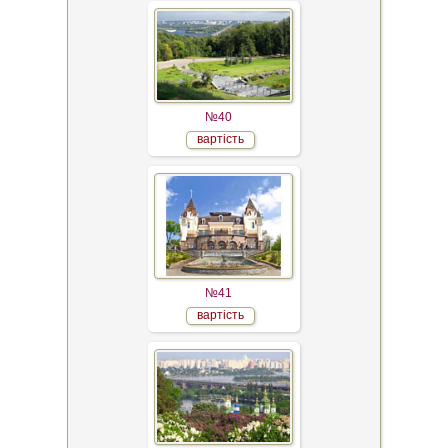
№40
вартість
№41
вартість