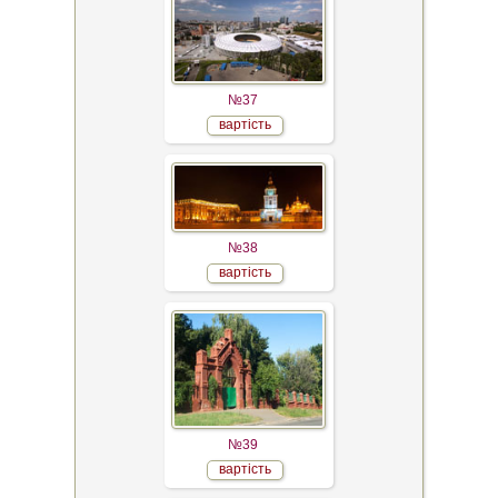
№37
вартість
№38
вартість
№39
вартість