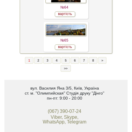
№64
вартість
№65
вартість
1
2
3
4
5
6
7
8
>
>>
вул. Василия Яна 3/5
,
Київ, Україна
ст. м. "Олимпийская"
Студія друку "Дінго"
пн-пт: 9:00 - 20:00
(067) 390-07-24
Viber, Skype,
WhatsApp, Telegram