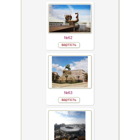
№62
вартість
№63
вартість