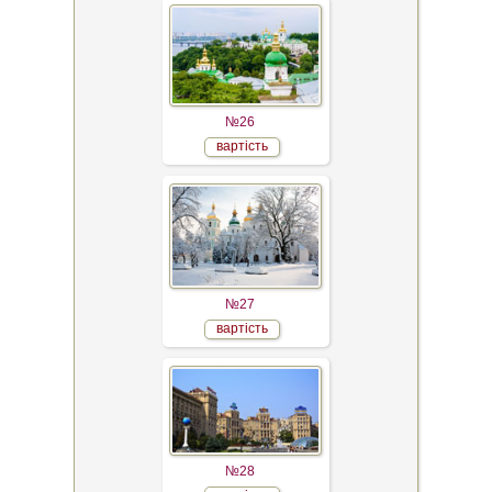
№26
вартість
№27
вартість
№28